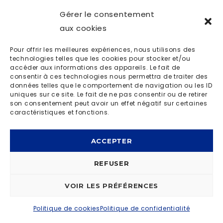
Gérer le consentement
aux cookies
Laura Laune
Pour offrir les meilleures expériences, nous utilisons des
technologies telles que les cookies pour stocker et/ou
© OD LIVE 2023 | MADE BY
I-LOGICS
|
POLITIQUE DE
accéder aux informations des appareils. Le fait de
consentir à ces technologies nous permettra de traiter des
CONFIDENTIALITÉ
données telles que le comportement de navigation ou les ID
uniques sur ce site. Le fait de ne pas consentir ou de retirer
son consentement peut avoir un effet négatif sur certaines
caractéristiques et fonctions.
ACCEPTER
REFUSER
VOIR LES PRÉFÉRENCES
Politique de cookies
Politique de confidentialité