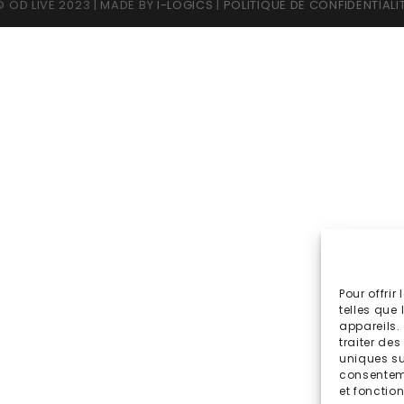
 OD LIVE 2023 | MADE BY
I-LOGICS
|
POLITIQUE DE CONFIDENTIALI
Pour offrir
telles que
appareils.
traiter de
uniques sur
consenteme
et fonction