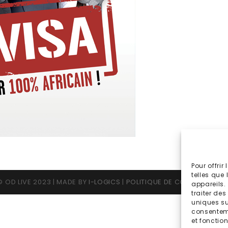
Pour offrir
telles que
 OD LIVE 2023 | MADE BY
I-LOGICS
|
POLITIQUE DE CONFIDENTIALI
appareils.
traiter de
uniques sur
consenteme
et fonction