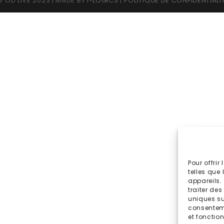
 OD LIVE 2023 | MADE BY
I-LOGICS
|
POLITIQUE DE CONFIDENTIALI
Pour offrir
telles que
appareils.
traiter de
uniques sur
consenteme
et fonction