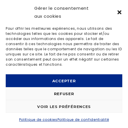
Gérer le consentement
aux cookies
Jeff Panacloc Adventure nouveau spectacle
Pour offrir les meilleures expériences, nous utilisons des
technologies telles que les cookies pour stocker et/ou
accéder aux informations des appareils. Le fait de
© OD LIVE 2023 | MADE BY
I-LOGICS
|
POLITIQUE DE
consentir à ces technologies nous permettra de traiter des
données telles que le comportement de navigation ou les ID
CONFIDENTIALITÉ
uniques sur ce site. Le fait de ne pas consentir ou de retirer
son consentement peut avoir un effet négatif sur certaines
caractéristiques et fonctions.
ACCEPTER
REFUSER
VOIR LES PRÉFÉRENCES
Politique de cookies
Politique de confidentialité