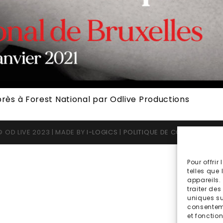
rès à Forest National par Odlive Productions
 OD LIVE 2023 | MADE BY
I-LOGICS
|
POLITIQUE DE CONFIDENTIALI
Pour offrir
telles que
appareils.
traiter de
uniques sur
consenteme
et fonction