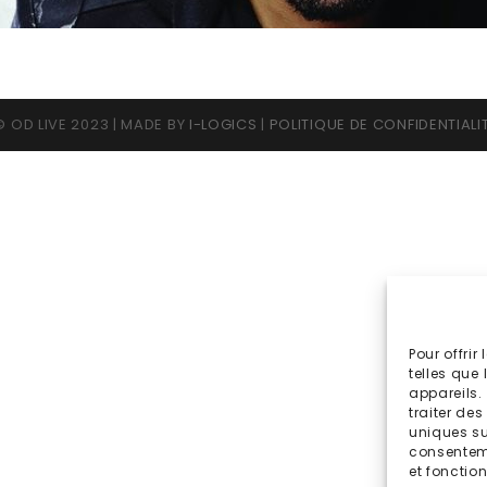
 OD LIVE 2023 | MADE BY
I-LOGICS
|
POLITIQUE DE CONFIDENTIALI
Pour offrir
telles que
appareils.
traiter de
uniques sur
consenteme
et fonction