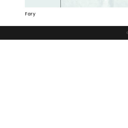
Fary
©