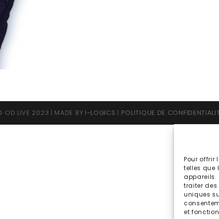
 OD LIVE 2023 | MADE BY
I-LOGICS
|
POLITIQUE DE CONFIDENTIALI
Pour offrir
telles que
appareils.
traiter de
uniques sur
consenteme
et fonction