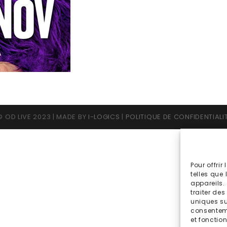
 OD LIVE 2023 | MADE BY
I-LOGICS
|
POLITIQUE DE CONFIDENTIALI
Pour offrir
telles que
appareils.
traiter de
uniques sur
consenteme
et fonction