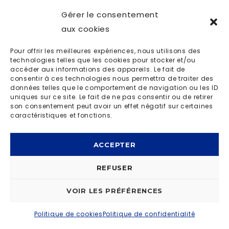
Gérer le consentement
aux cookies
Ahmed sylla différent
Pour offrir les meilleures expériences, nous utilisons des
technologies telles que les cookies pour stocker et/ou
accéder aux informations des appareils. Le fait de
© OD LIVE 2023 | MADE BY
I-LOGICS
|
POLITIQUE DE
consentir à ces technologies nous permettra de traiter des
données telles que le comportement de navigation ou les ID
CONFIDENTIALITÉ
uniques sur ce site. Le fait de ne pas consentir ou de retirer
son consentement peut avoir un effet négatif sur certaines
caractéristiques et fonctions.
ACCEPTER
REFUSER
VOIR LES PRÉFÉRENCES
Politique de cookies
Politique de confidentialité